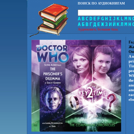
ПОИСК ПО АУДИОКНИГАМ
A
B
C
D
E
F
G
H
I
J
K
L
M
N
А
Б
В
Г
Д
Е
Ж
З
И
Й
К
Л
М
Н
Аудиокниги, большая база.
Го
Жа
Оп
A n
pri
Tim
peo
Wha
the
and
and
eac
els