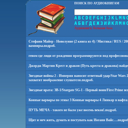
ПОИСК ПО АУДИОКНИГАМ
A
B
C
D
E
F
G
H
I
J
K
L
M
N
А
Б
В
Г
Д
Е
Ж
З
И
Й
К
Л
М
Н
Аудиокниги, большая база.
Стефани Майер - Новолуние (2 книга из 4) / Мистика / RUS / 200
вампиры.
подроб.
геном где люди от рождения программируются под профессиона
Джордж Мартин Крест и дракон (Путь креста и дракона) найдем
Звездные войны 2 - Империя наносит ответный удар/Star Wars 
захватят воображение слушателя.
подроб.
Звездные врата: ЗВ-1/Stargate SG-1 - Первый воин/First Prime 
Конные варвары по этике 3 Конные варвары 4 Линкор в нафта
ПУТЬ МЕЧА - такого не было уже восемь веков!.
подроб.
Щит и меч жить, думать и поступать как Иоганн Вайс….
подроб