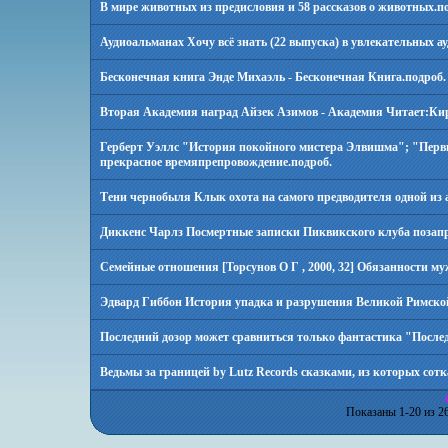
В мире животных из предисловия и 58 рассказов о животных.
п
Аудиоальманах Хочу всё знать (22 выпуска) в увлекательных ау
Бесконечная книга Энде Михаэль - Бесконечная Книга.
подроб.
Вторая Академия наград Айзек Азимов - Академия Читает:Кир
Герберт Уэллс "История покойного мистера Элвишма"; "Первы
прекрасное времяпрепровождение.
подроб.
Тени чернобыля Клык охота на самого предводителя одной из 
Диккенс Чарлз Посмертные записки Пиквикского клуба позап
Семейные отношения [Торсунов О Г , 2000, 32] Обязанности му
Эдвард Гиббон История упадка и разрушения Великой Римской имп
Последний дозор может сравниться только фантастика "Послед
Ведьмы за границей by Lutz Records сказками, из которых сот
Показаны 1-20 из 2