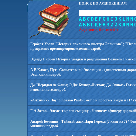
ПОИСК ПО АУДИОКНИГАМ
A
B
C
D
E
F
G
H
I
J
K
L
M
N
А
Б
В
Г
Д
Е
Ж
З
И
Й
К
Л
М
Н
Аудиокниги, большая база.
Герберт Уэллс "История покойного мистера Элвишма"; "Первы
прекрасное времяпрепровождение.
подроб.
Эдвард Гиббон История упадка и разрушения Великой Римской имп
А В Клюев, Путь Сознательной Эволюции - единственная дорога
Эволюции.
подроб.
Дж Шеридан ле Фаню; Э Дж Булвер-Литтон; Дж Элиот - Готиче
непознанного.
подроб.
«Алхимик» Пауло Коэльо Paulo Coelho и простых людей в 117 с
Г А Зотов - Элемент крови сыщику - бывшему офицеру царско
Андрей Белянин - Тайный сыск Царя Гороха (7 книг из 7) / Фэн
милиции.
подроб.