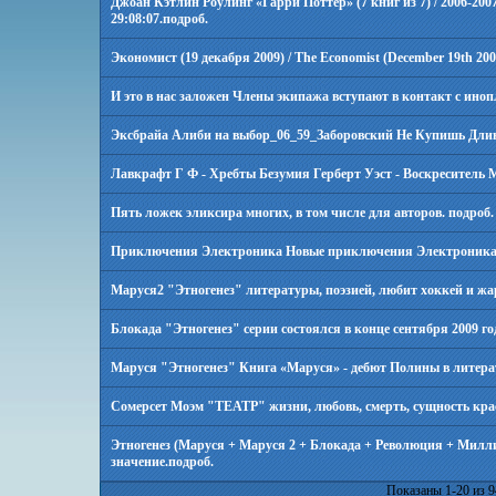
Джоан Кэтлин Роулинг «Гарри Поттер» (7 книг из 7) / 2006-2007
29:08:07.
подроб.
Экономист (19 декабря 2009) / The Economist (December 19th 200
И это в нас заложен Члены экипажа вступают в контакт с ин
Эксбрайа Алиби на выбор_06_59_Заборовский Не Купишь Длина 
Лавкрафт Г Ф - Хребты Безумия Герберт Уэст - Воскреситель 
Пять ложек эликсира многих, в том числе для авторов.
подроб.
Приключения Электроника Новые приключения Электроника К
Маруся2 "Этногенез" литературы, поэзией, любит хоккей и жа
Блокада "Этногенез" серии состоялся в конце сентября 2009 го
Маруся "Этногенез" Книга «Маруся» - дебют Полины в литера
Сомерсет Моэм "ТЕАТР" жизни, любовь, смерть, сущность крас
Этногенез (Маруся + Маруся 2 + Блокада + Революция + Милл
значение.
подроб.
Показаны 1-20 из 9