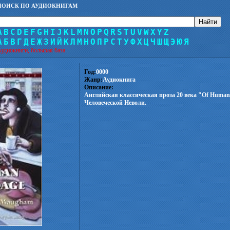
ПОИСК ПО АУДИОКНИГАМ
A
B
C
D
E
F
G
H
I
J
K
L
M
N
O
P
Q
R
S
T
U
V
W
X
Y
Z
А
Б
В
Г
Д
Е
Ж
З
И
Й
К
Л
М
Н
О
П
Р
С
Т
У
Ф
Х
Ц
Ч
Ш
Щ
Э
Ю
Я
удиокниги, большая база.
Год:
0000
Жанр:
Аудиокнига
Описание:
Английская классическая проза 20 века "Of Human 
Человеческой Неволи.