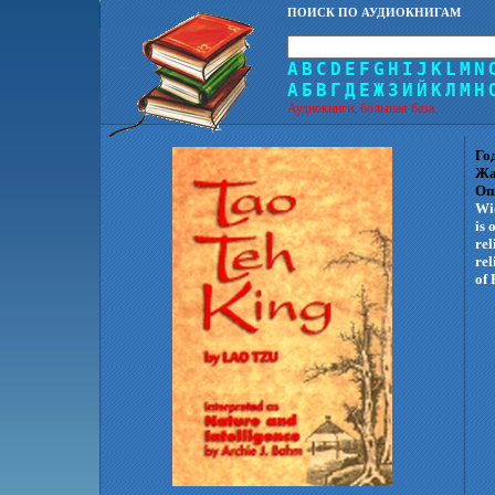
ПОИСК ПО АУДИОКНИГАМ
A
B
C
D
E
F
G
H
I
J
K
L
M
N
А
Б
В
Г
Д
Е
Ж
З
И
Й
К
Л
М
Н
Аудиокниги, большая база.
Го
Жа
Оп
Wid
is 
rel
rel
of 