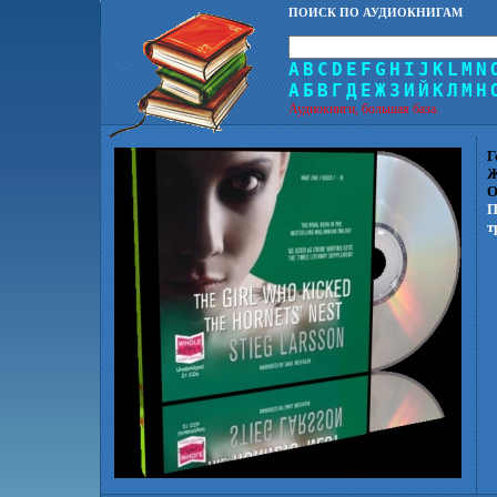
ПОИСК ПО АУДИОКНИГАМ
A
B
C
D
E
F
G
H
I
J
K
L
M
N
А
Б
В
Г
Д
Е
Ж
З
И
Й
К
Л
М
Н
Аудиокниги, большая база.
Г
Ж
О
П
т