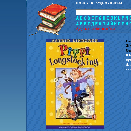
ПОИСК ПО АУДИОКНИГАМ
A
B
C
D
E
F
G
H
I
J
K
L
M
N
А
Б
В
Г
Д
Е
Ж
З
И
Й
К
Л
М
Н
Аудиокниги, большая база.
Го
Жа
Оп
Юм
пу
Дл
аг