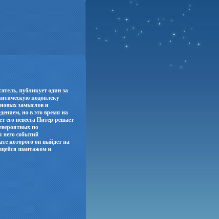
атель, публикует один за
литическую подоплеку
 новых замыслов и
ением, но в это время на
ет его невеста Питер решает
невероятных по
я него событий
ате которого он выйдет на
ающейся шантажом и