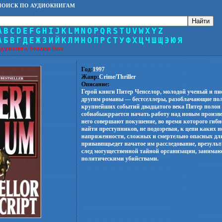
ПОИСК ПО АУДИОКНИГАМ
A
B
C
D
E
F
G
H
I
J
K
L
M
N
O
P
Q
R
S
T
U
V
W
X
Y
Z
А
Б
В
Г
Д
Е
Ж
З
И
Й
К
Л
М
Н
О
П
Р
С
Т
У
Ф
Х
Ц
Ч
Ш
Щ
Э
Ю
Я
удиокниги, большая база.
Год:
1997
Жанр:
Crime/Thriller
Описание:
Герой книги Питер Ченселор, молодой ученый и пис
другим романы — бестселлеры, разоблачающие по
крупнейших событий двадцатого века Питер полон
собиабыжррается начать работу над новым произвед
него совершают покушение, во время которого гибн
найти преступников, не подозревая, к цепи каких 
напряженности, сложных и смертельно опасных дл
привавпщьедет начатое им расследование, врезульт
след могущественной тайной организации, заним
политическими убийствами.