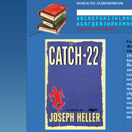
ПОИСК ПО АУДИОКНИГАМ
A
B
C
D
E
F
G
H
I
J
K
L
M
N
А
Б
В
Г
Д
Е
Ж
З
И
Й
К
Л
М
Н
Аудиокниги, большая база.
Го
Жа
Оп
19
бо
Йо
ав
са
ко
но
че
уб
пе
со
вс
ос
яв