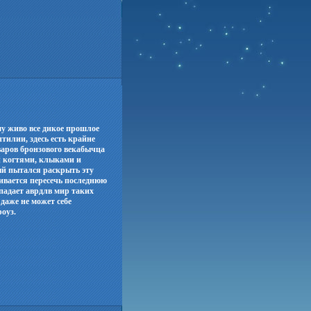
му живо все дикое прошлое
тилии, здесь есть крайне
аров бронзового векабычца
й когтями, клыками и
ый пытался раскрыть эту
ивается пересечь последнюю
опадает аврдлв мир таких
 даже не может себе
роуз.