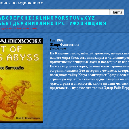
ПОИСК ПО АУДИОКНИГАМ
A
B
C
D
E
F
G
H
I
J
K
L
M
N
O
P
Q
R
S
T
U
V
W
X
Y
Z
А
Б
В
Г
Д
Е
Ж
З
И
Й
К
Л
М
Н
О
П
Р
С
Т
У
Ф
Х
Ц
Ч
Ш
Щ
Э
Ю
Я
удиокниги, большая база.
Год:
1999
Жанр:
Фантастика
Описание:
На Капроне, земле, забытой временем, по-прежне
нашего мира Здесь есть динозавры и летающие реп
примитивные пещерные люди и последние из варв
Но есть еще один секрет, больше всего охраняемы
острыми копьями Это история о человеке, котор
последнюю тайну Когда авантюрист Брэдли осмел
страшную черту, то в самом сердце Капрона он п
чудес, страха и опасностей, какие ни один человек
представить - ну разве что только Эдгар Райс Бер