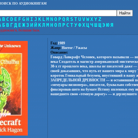
ПОИСК ПО АУДИОКНИГАМ
A
B
C
D
E
F
G
H
I
J
K
L
M
N
O
P
Q
R
S
T
U
V
W
X
Y
Z
А
Б
В
Г
Д
Е
Ж
З
И
Й
К
Л
М
Н
О
П
Р
С
Т
У
Ф
Х
Ц
Ч
Ш
Щ
Э
Ю
Я
удиокниги, большая база.
Год:
1989
Жанр:
Horror / Ужасы
Описание:
Говард Лавкрафт Человек, которого называли — н
века Создатель и магистр американской мистичес
30-х гг прошлого века, школы не писателей даже 
своей доказавших, что путь от нашего мира к миру
короток Гениальный безумец, впустивший в нашу ж
ЗАПРЕДЕЛЬНОЙ ДРЕВНОСТИ — и оставивший посл
«мемуары визионера», писателя, буквально собст
фиксировав-шего на бумаге Истину явленных ему в
нашедшего свою «темную дорогу» — и дерзнувшего