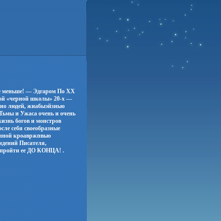
е меньше! — Эдгаром По ХХ
кой «черной школы» 20-х —
— но людей, жиабыэйзнью
 Тьмы и Ужаса очень и очень
изнь богов и монстров
е себя своеобразные
венной кроавржпвью
идений Писателя,
 пройти ее ДО КОНЦА! .