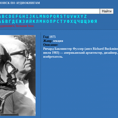
ПОИСК ПО АУДИОКНИГАМ
A
B
C
D
E
F
G
H
I
J
K
L
M
N
O
P
Q
R
S
T
U
V
W
X
Y
Z
А
Б
В
Г
Д
Е
Ж
З
И
Й
К
Л
М
Н
О
П
Р
С
Т
У
Ф
Х
Ц
Ч
Ш
Щ
Э
Ю
Я
удиокниги, большая база.
Год:
1975
Жанр:
лекция
Описание:
Ричард Бакминстер Фуллер (англ Richard Buckminst
июля 1983) — американский архитектор, дизайнер,
изобретатель.