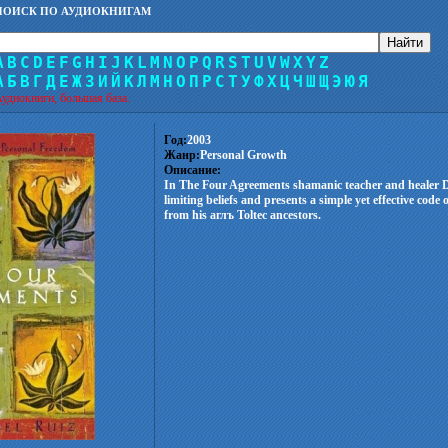
ПОИСК ПО АУДИОКНИГАМ
A
B
C
D
E
F
G
H
I
J
K
L
M
N
O
P
Q
R
S
T
U
V
W
X
Y
Z
А
Б
В
Г
Д
Е
Ж
З
И
Й
К
Л
М
Н
О
П
Р
С
Т
У
Ф
Х
Ц
Ч
Ш
Щ
Э
Ю
Я
удиокниги, большая база.
Год:
2003
Жанр:
Personal Growth
Описание:
In The Four Agreements shamanic teacher and healer D
limiting beliefs and presents a simple yet effective code
from his аглъ Toltec ancestors.