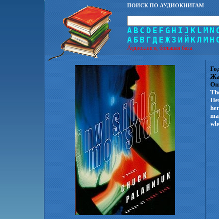
ПОИСК ПО АУДИОКНИГАМ
A
B
C
D
E
F
G
H
I
J
K
L
M
N
А
Б
В
Г
Д
Е
Ж
З
И
Й
К
Л
М
Н
Аудиокниги, большая база.
Го
Жа
Оп
The
Her
her
maj
who