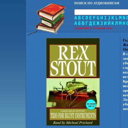
ПОИСК ПО АУДИОКНИГАМ
A
B
C
D
E
F
G
H
I
J
K
L
M
N
А
Б
В
Г
Д
Е
Ж
З
И
Й
К
Л
М
Н
Аудиокниги, большая база.
Го
Жа
Оп
В 
за
уб
сл
ка
ве
Кр
не
ар
ко
Ле
уб
ме