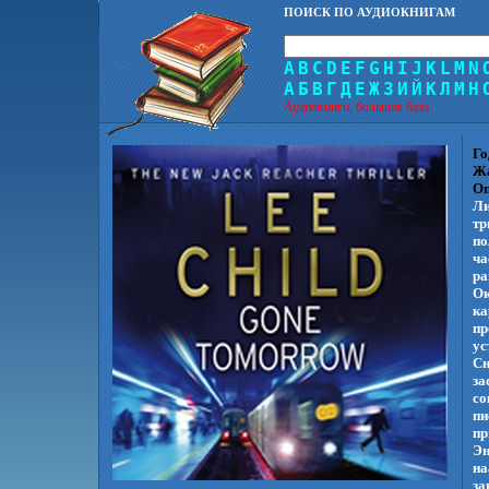
ПОИСК ПО АУДИОКНИГАМ
A
B
C
D
E
F
G
H
I
J
K
L
M
N
А
Б
В
Г
Д
Е
Ж
З
И
Й
К
Л
М
Н
Аудиокниги, большая база.
Го
Ж
Оп
Ли
тр
по
ча
ра
Ок
ка
пр
ус
Сн
за
со
пи
пр
Эн
на
за