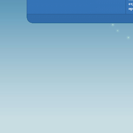
от
пр