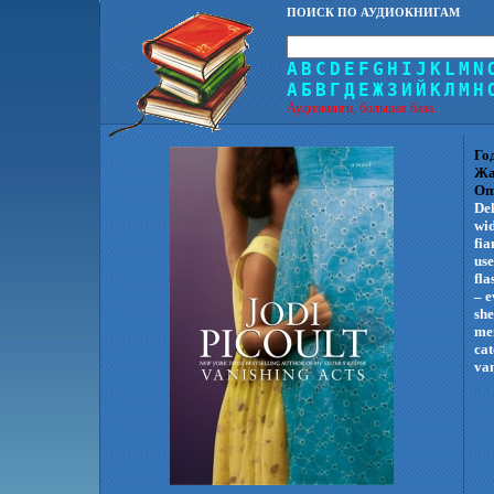
ПОИСК ПО АУДИОКНИГАМ
A
B
C
D
E
F
G
H
I
J
K
L
M
N
А
Б
В
Г
Д
Е
Ж
З
И
Й
К
Л
М
Н
Аудиокниги, большая база.
Го
Жа
Оп
Del
wid
fi
use
fla
– e
she
me
ca
van