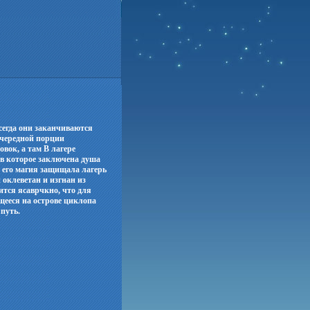
егда они заканчиваются
 очередной порции
вок, а там В лагере
в которое заключена душа
но его магия защищала лагерь
оклеветан и изгнан из
ится ясаврчкно, что для
щееся на острове циклопа
путь.