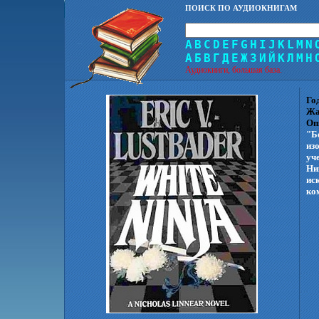
ПОИСК ПО АУДИОКНИГАМ
A
B
C
D
E
F
G
H
I
J
K
L
M
N
А
Б
В
Г
Д
Е
Ж
З
И
Й
К
Л
М
Н
Аудиокниги, большая база.
Го
Жа
Оп
"Б
из
уч
Ни
ис
ко