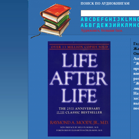
ПОИСК ПО АУДИОКНИГАМ
A
B
C
D
E
F
G
H
I
J
K
L
M
N
А
Б
В
Г
Д
Е
Ж
З
И
Й
К
Л
М
Н
Аудиокниги, большая база.
Го
Жа
Оп
Ам
"Ж
пр
вп
ра
"Ж
ли
На
за
вы
по