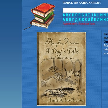
ПОИСК ПО АУДИОКНИГАМ
A
B
C
D
E
F
G
H
I
J
K
L
M
N
А
Б
В
Г
Д
Е
Ж
З
И
Й
К
Л
М
Н
Аудиокниги, большая база.
Го
Жа
Оп
Mar
wit
аг