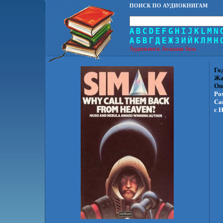
ПОИСК ПО АУДИОКНИГАМ
A
B
C
D
E
F
G
H
I
J
K
L
M
N
А
Б
В
Г
Д
Е
Ж
З
И
Й
К
Л
М
Н
Аудиокниги, большая база.
Го
Жа
Оп
Ро
Са
с Н