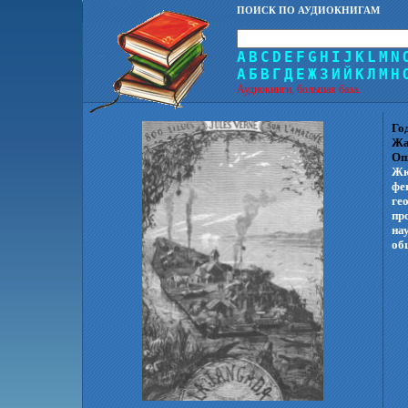
ПОИСК ПО АУДИОКНИГАМ
A
B
C
D
E
F
G
H
I
J
K
L
M
N
А
Б
В
Г
Д
Е
Ж
З
И
Й
К
Л
М
Н
Аудиокниги, большая база.
Го
Жа
Оп
Жю
фе
ге
пр
на
об