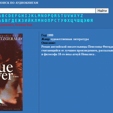
ПОИСК ПО АУДИОКНИГАМ
A
B
C
D
E
F
G
H
I
J
K
L
M
N
O
P
Q
R
S
T
U
V
W
X
Y
Z
А
Б
В
Г
Д
Е
Ж
З
И
Й
К
Л
М
Н
О
П
Р
С
Т
У
Ф
Х
Ц
Ч
Ш
Щ
Э
Ю
Я
удиокниги, большая база.
Год:
1999
Жанр:
художественная литература
Описание:
Роман английской писательницы Пенелопы Фитцдж
считающийся ее лучшим произведением, рассказыва
и философа 18-го века агмуй Новалиса .