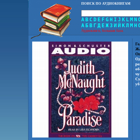
ПОИСК ПО АУДИОКНИГАМ
A
B
C
D
E
F
G
H
I
J
K
L
M
N
А
Б
В
Г
Д
Е
Ж
З
И
Й
К
Л
М
Н
Аудиокниги, большая база.
Го
Ж
Оп
Од
ра
об
чу
Су
уб