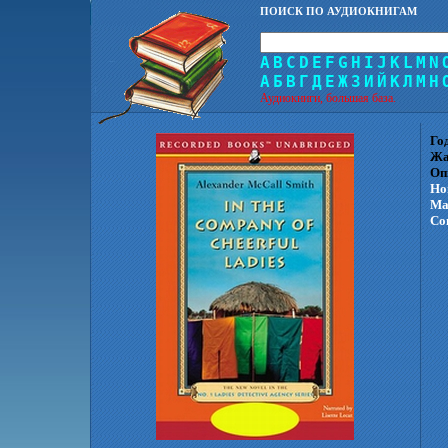
ПОИСК ПО АУДИОКНИГАМ
A
B
C
D
E
F
G
H
I
J
K
L
M
N
А
Б
В
Г
Д
Е
Ж
З
И
Й
К
Л
М
Н
Аудиокниги, большая база.
Го
Жа
Оп
Но
Ма
Co