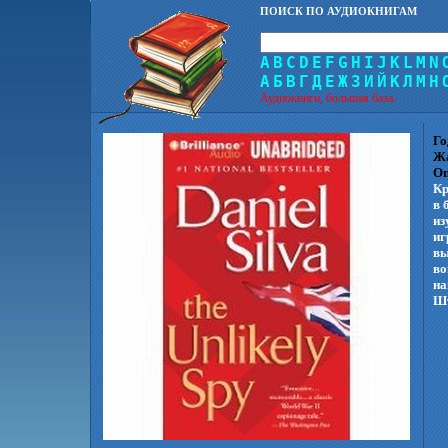
ПОИСК ПО АУДИОКНИГАМ
A
B
C
D
E
F
G
H
I
J
K
L
M
N
А
Б
В
Г
Д
Е
Ж
З
И
Й
К
Л
М
Н
Аудиокниги, большая база.
Го
Ж
Оп
Кр
в 
из
иг
вы
во
на
Шт