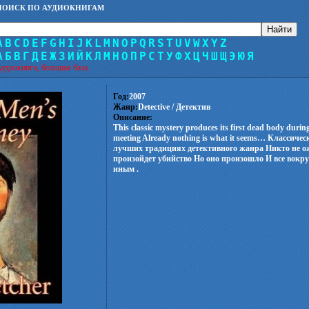
ПОИСК ПО АУДИОКНИГАМ
A
B
C
D
E
F
G
H
I
J
K
L
M
N
O
P
Q
R
S
T
U
V
W
X
Y
Z
А
Б
В
Г
Д
Е
Ж
З
И
Й
К
Л
М
Н
О
П
Р
С
Т
У
Ф
Х
Ц
Ч
Ш
Щ
Э
Ю
Я
удиокниги, большая база.
Год:
2007
Жанр:
Detective / Детектив
Описание:
This classic mystery produces its first dead body durin
meeting Already nothing is what it seems… Классиче
лучших традициях детективного жанра Никто не о
произойдет убийство Но оно произошло И все вокр
иным .