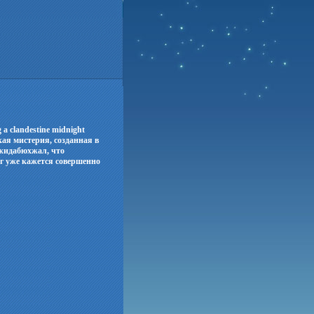
g a clandestine midnight
ская мистерия, созданная в
жидабюхжал, что
уг уже кажется совершенно