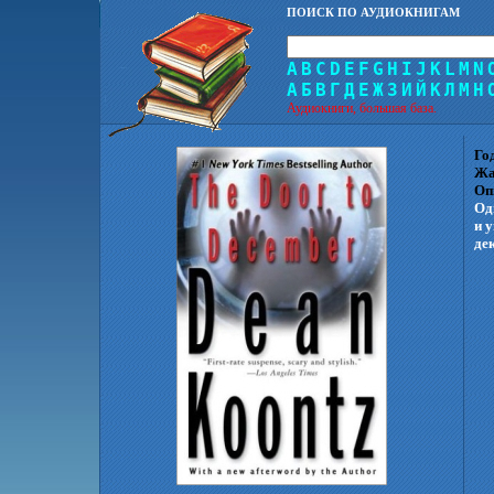
ПОИСК ПО АУДИОКНИГАМ
A
B
C
D
E
F
G
H
I
J
K
L
M
N
А
Б
В
Г
Д
Е
Ж
З
И
Й
К
Л
М
Н
Аудиокниги, большая база.
Го
Жа
Оп
Од
и 
де