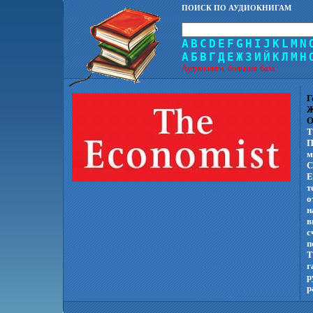
ПОИСК ПО АУДИОКНИГАМ
A
B
C
D
E
F
G
H
I
J
K
L
M
N
А
Б
В
Г
Д
Е
Ж
З
И
Й
К
Л
М
Н
Аудиокниги, большая база.
Г
Ж
О
T
П
м
С
E
т
о
н
в
с
п
T
г
р
р