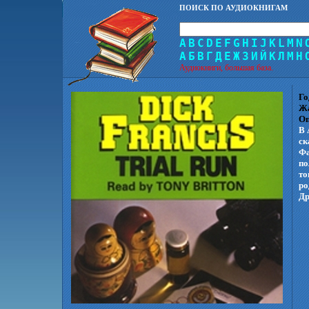
ПОИСК ПО АУДИОКНИГАМ
A
B
C
D
E
F
G
H
I
J
K
L
M
N
А
Б
В
Г
Д
Е
Ж
З
И
Й
К
Л
М
Н
Аудиокниги, большая база.
Го
Ж
Оп
В 
ск
Фа
по
то
ро
Др