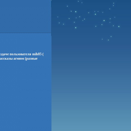
здаче пользователя mih85 (
- Рассказы агмюм (разные