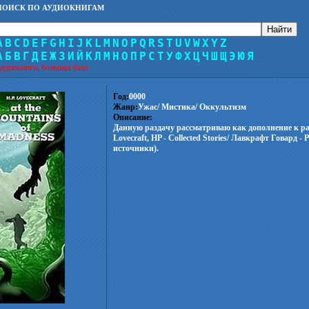
ПОИСК ПО АУДИОКНИГАМ
A
B
C
D
E
F
G
H
I
J
K
L
M
N
O
P
Q
R
S
T
U
V
W
X
Y
Z
А
Б
В
Г
Д
Е
Ж
З
И
Й
К
Л
М
Н
О
П
Р
С
Т
У
Ф
Х
Ц
Ч
Ш
Щ
Э
Ю
Я
удиокниги, большая база.
Год:
0000
Жанр:
Ужас/ Мистика/ Оккультизм
Описание:
Данную раздачу рассматриваю как дополнение к ра
Lovecraft, HP - Collected Stories/ Лавкрафт Говард 
источники).