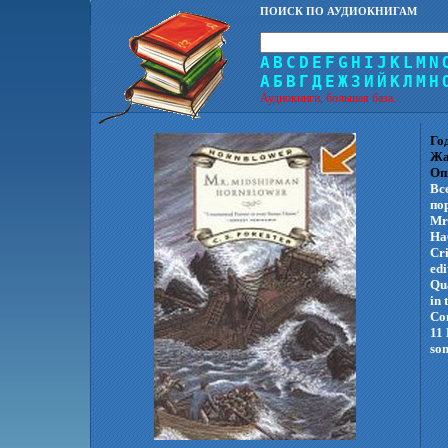
ПОИСК ПО АУДИОКНИГАМ
A
B
C
D
E
F
G
H
I
J
K
L
M
N
А
Б
В
Г
Д
Е
Ж
З
И
Й
К
Л
М
Н
Аудиокниги, большая база.
Го
Жа
Оп
Вс
пор
Mr 
Hа
Cri
edi
Qua
in 
Co
11 
som