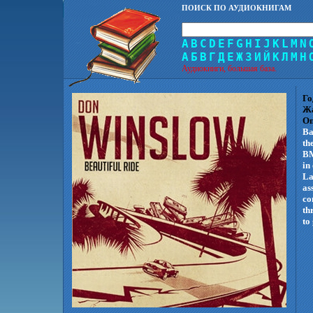
ПОИСК ПО АУДИОКНИГАМ
A
B
C
D
E
F
G
H
I
J
K
L
M
N
А
Б
В
Г
Д
Е
Ж
З
И
Й
К
Л
М
Н
Аудиокниги, большая база.
Го
Ж
Оп
Ba
th
BM
in
La
as
co
th
to