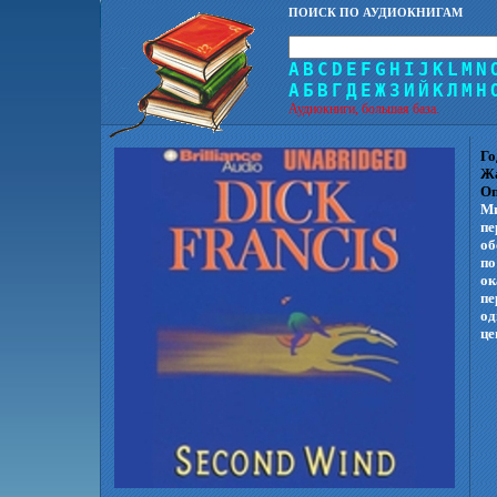
ПОИСК ПО АУДИОКНИГАМ
A
B
C
D
E
F
G
H
I
J
K
L
M
N
А
Б
В
Г
Д
Е
Ж
З
И
Й
К
Л
М
Н
Аудиокниги, большая база.
Го
Ж
Оп
Ми
пе
об
по
ок
пе
од
це