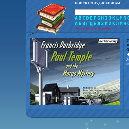
ПОИСК ПО АУДИОКНИГАМ
A
B
C
D
E
F
G
H
I
J
K
L
M
N
А
Б
В
Г
Д
Е
Ж
З
И
Й
К
Л
М
Н
Аудиокниги, большая база.
Г
Ж
О
Ч
д
к