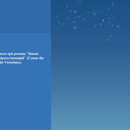
ошли три романа "Конан
 Торжествующий" (Conan the
 Victorious).