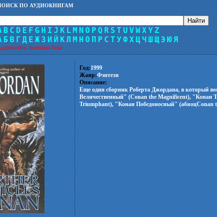
ПОИСК ПО АУДИОКНИГАМ
A
B
C
D
E
F
G
H
I
J
K
L
M
N
O
P
Q
R
S
T
U
V
W
X
Y
Z
А
Б
В
Г
Д
Е
Ж
З
И
Й
К
Л
М
Н
О
П
Р
С
Т
У
Ф
Х
Ц
Ч
Ш
Щ
Э
Ю
Я
удиокниги, большая база.
Год:
1999
Жанр:
Фэнтези
Описание:
Еще один сборник Роберта Джордана, в который в
Величественный" (Conan the Magnificent), "Конан
Triumphant), "Конан Победоносный" (абяоцConan the