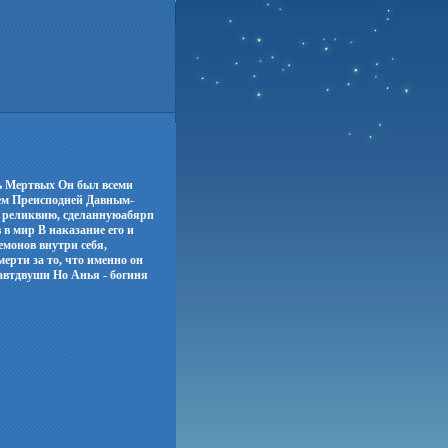
ь Мертвых Он был всеми
лем Преисподней Давным-
 реликвию, сделаннуюабярп
 в мир В наказание его и
емонов внутри себя,
мерти за то, что именно он
давтдвуши Но Анья - богиня