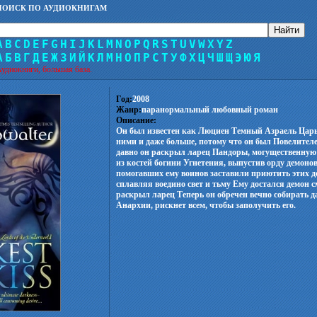
ПОИСК ПО АУДИОКНИГАМ
A
B
C
D
E
F
G
H
I
J
K
L
M
N
O
P
Q
R
S
T
U
V
W
X
Y
Z
А
Б
В
Г
Д
Е
Ж
З
И
Й
К
Л
М
Н
О
П
Р
С
Т
У
Ф
Х
Ц
Ч
Ш
Щ
Э
Ю
Я
удиокниги, большая база.
Год:
2008
Жанр:
паранормальный любовный роман
Описание:
Он был известен как Люциен Темный Азраель Цар
ними и даже больше, потому что он был Повелите
давно он раскрыл ларец Пандоры, могущественную
из костей богини Угнетения, выпустив орду демонов
помогавших ему воинов заставили приютить этих д
сплавляя воедино свет и тьму Ему достался демон с
раскрыл ларец Теперь он обречен вечно собирать 
Анархии, рискнет всем, чтобы заполучить его.