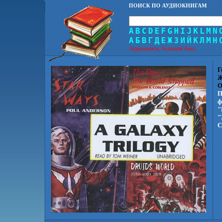
ПОИСК ПО АУДИОКНИГАМ
A
B
C
D
E
F
G
H
I
J
K
L
M
N
А
Б
В
Г
Д
Е
Ж
З
И
Й
К
Л
М
Н
Аудиокниги, большая база.
Г
Ж
О
П
ф
"
"
С