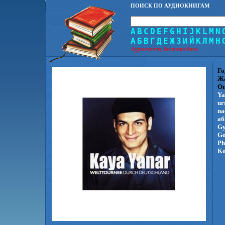
ПОИСК ПО АУДИОКНИГАМ
A
B
C
D
E
F
G
H
I
J
K
L
M
N
А
Б
В
Г
Д
Е
Ж
З
И
Й
К
Л
М
Н
Аудиокниги, большая база.
Го
Ж
Оп
Ya
ur
na
аб
Gy
Go
Ph
Ko