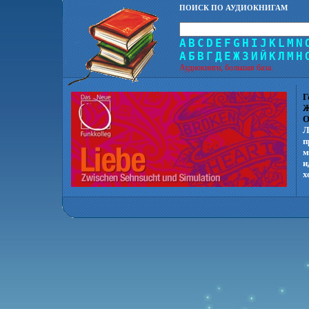
ПОИСК ПО АУДИОКНИГАМ
A
B
C
D
E
F
G
H
I
J
K
L
M
N
А
Б
В
Г
Д
Е
Ж
З
И
Й
К
Л
М
Н
Аудиокниги, большая база.
Г
Ж
О
Л
п
м
и
х