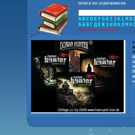
ПОИСК ПО АУДИОКНИГАМ
A
B
C
D
E
F
G
H
I
J
K
L
M
N
А
Б
В
Г
Д
Е
Ж
З
И
Й
К
Л
М
Н
Аудиокниги, большая база.
Г
Ж
О
D
d
W
D
d
w