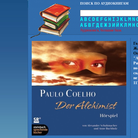
ПОИСК ПО АУДИОКНИГАМ
A
B
C
D
E
F
G
H
I
J
K
L
M
N
А
Б
В
Г
Д
Е
Ж
З
И
Й
К
Л
М
Н
Аудиокниги, большая база.
Го
Ж
Оп
"А
Ри
но
ск
не
11