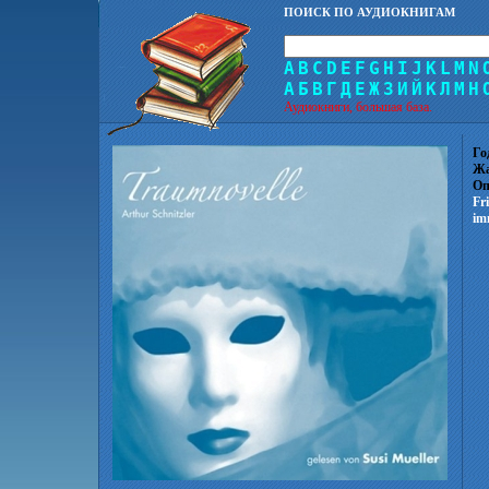
ПОИСК ПО АУДИОКНИГАМ
A
B
C
D
E
F
G
H
I
J
K
L
M
N
А
Б
В
Г
Д
Е
Ж
З
И
Й
К
Л
М
Н
Аудиокниги, большая база.
Го
Жа
Оп
Fr
im