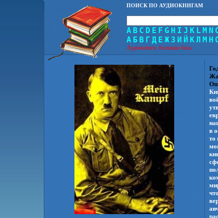
ПОИСК ПО АУДИОКНИГАМ
A
B
C
D
E
F
G
H
I
J
K
L
M
N
А
Б
В
Г
Д
Е
Ж
З
И
Й
К
Л
М
Н
Аудиокниги, большая база.
Го
Жа
Оп
Кн
во
ут
ев
на
в 
то
мо
кн
сф
по
ко
ми
чт
ве
ав
ра