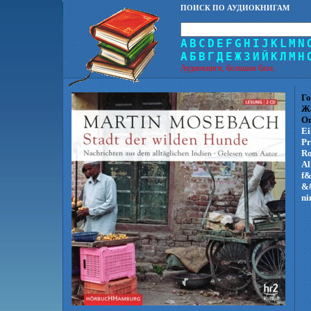
ПОИСК ПО АУДИОКНИГАМ
A
B
C
D
E
F
G
H
I
J
K
L
M
N
А
Б
В
Г
Д
Е
Ж
З
И
Й
К
Л
М
Н
Аудиокниги, большая база.
Го
Ж
Оп
Ei
Pr
Ro
Al
f&
&#
ni