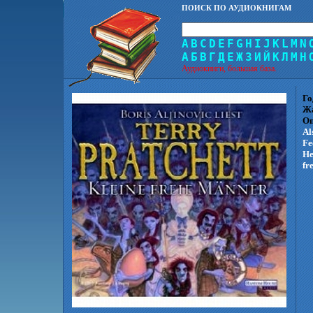
ПОИСК ПО АУДИОКНИГАМ
A
B
C
D
E
F
G
H
I
J
K
L
M
N
А
Б
В
Г
Д
Е
Ж
З
И
Й
К
Л
М
Н
Аудиокниги, большая база.
Го
Ж
Оп
Al
Fe
He
fr