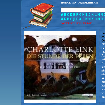
ПОИСК ПО АУДИОКНИГАМ
A
B
C
D
E
F
G
H
I
J
K
L
M
N
А
Б
В
Г
Д
Е
Ж
З
И
Й
К
Л
М
Н
Аудиокниги, большая база.
Го
Ж
Оп
"D
Sc
"S
Au
&#
Al
Ve
z&
ei
Wi
ei
ka
we
wi
da