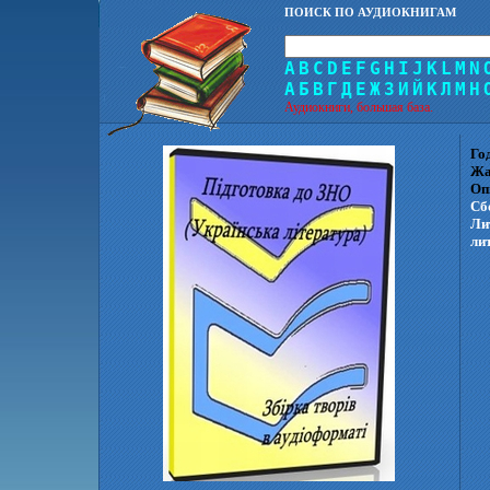
ПОИСК ПО АУДИОКНИГАМ
A
B
C
D
E
F
G
H
I
J
K
L
M
N
А
Б
В
Г
Д
Е
Ж
З
И
Й
К
Л
М
Н
Аудиокниги, большая база.
Го
Жа
Оп
Сб
Ли
лит