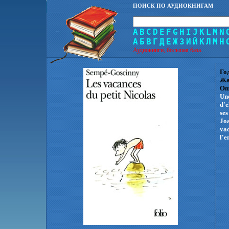
ПОИСК ПО АУДИОКНИГАМ
A
B
C
D
E
F
G
H
I
J
K
L
M
N
А
Б
В
Г
Д
Е
Ж
З
И
Й
К
Л
М
Н
Аудиокниги, большая база.
Го
Жа
Оп
Une
d'e
ses
Joa
vac
l'e